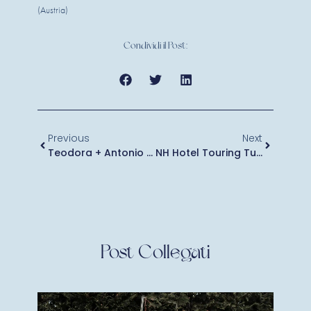
(Austria)
Condividi il Post:
Previous
Next
Teodora + Antonio (Tenuta Valcurone)
NH Hotel Touring Tutti I Giovedì Dal 16.1.20
Post Collegati