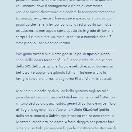
un ristorante, dove il protagonista è il cibo e i commensali 
vogliono anche chiacchiarare e godersi la reciproca compagnia. 
La musica, però, riesce a fare magie e spesso ci ritroviamo con il 
pubblico che tiene in tempo, balla sulla sedia, canta con noi, si 
entusiasma… e non sapete come questo sia in grado di riempirci 
sempre il cuore e farci spuntare un sorriso a trentadue denti! È 
stata proprio una splendida serata!
Nei giorni successivi ci siamo goduti un po’ di 
riposo
 e svago 
ospiti dello
 Zum Sternenhof
 (usufruendo anche della 
piscina
 e 
della 
SPA
 dell’albergo che, lasciatemelo dire, sono davvero un 
bel lusso!) e abbiamo esplorato i dintorni insieme a tutta la 
famiglia (ovvero alle nostre cagnoline Ella e Molly, of course).
Maurizio si è anche goduto una bella giornata sugli 
sci
 sulle 
piste che si trovano sul 
monte
Unterberghorn
 e io, nel frattempo, 
mi sono dedicata a punch caldo, generi di conforto e un bel libro 
al rifugio: a ognuno il suo. Abbiamo visitato 
Kitzbühel
 (patria 
dello sci austriaco) e 
Salisburgo
 (cittadina che ha dato i natali a 
Mozart e, credetemi, se anche vi fosse sfuggito non potrete fare 
a meno di notarlo passeggiando per le caratteristiche stradine di 