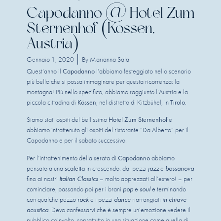
Capodanno @ Hotel Zum
Sternenhof (Kossen,
Austria)
Gennaio 1, 2020
By
Marianna Sala
Quest’anno il 
Capodanno
 l’abbiamo festeggiato nello scenario 
più bello che si possa immaginare per questa ricorrenza: la 
montagna! Più nello specifico, abbiamo raggiunto l’Austria e la 
piccola cittadina di 
Kössen
, nel distretto di Kitzbühel, in 
Tirolo
.
Siamo stati ospiti del bellissimo 
Hotel Zum Sternenhof
 e 
abbiamo intrattenuto gli ospiti del ristorante “Da Alberto” per il 
Capodanno e per il sabato successivo.
Per l’intrattenimento della serata di 
Capodanno
 abbiamo 
pensato a una 
scaletta
 in crescendo: dai pezzi 
jazz
 e 
bossanova
fino ai nostri 
Italian Classics
 – molto apprezzati all’estero! – per 
cominciare, passando poi per i brani 
pop
 e 
soul
 e terminando 
con qualche pezzo 
rock
 e i pezzi 
dance
 riarrangiati 
in chiave 
acustica
. Devo confessarvi che è sempre un’emozione vedere il 
pubblico coinvolto, soprattutto in una situazione come quella di 