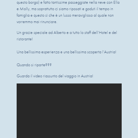
questo borgo) e fatto tantissime passeggiate nella neve con Ella 
e Molly, ma soprattutto ci siamo riposati e goduti il tempo in 
famiglia e questo sì che è un lusso meraviglioso al quale non 
vorremmo mai rinunciare.
Un grazie speciale ad Alberto e a tutto lo staff dell’Hotel e del 
ristorante!
Una bellissima esperienza e una bellissima scoperta l’Austria!
Quando si riparte???
Guarda il video riassunto del viaggio in Austria!