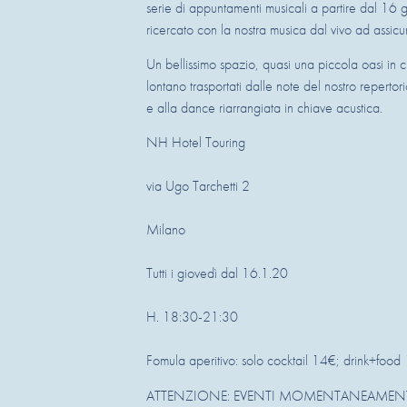
serie di appuntamenti musicali a partire dal 16 ge
ricercato con la nostra musica dal vivo ad assicu
Un bellissimo spazio, quasi una piccola oasi in c
lontano trasportati dalle note del nostro reperto
e alla dance riarrangiata in chiave acustica.
NH Hotel Touring
via Ugo Tarchetti 2
Milano
Tutti i giovedì dal 16.1.20
H. 18:30-21:30
Fomula aperitivo: solo cocktail 14€; drink+food 1
ATTENZIONE: EVENTI MOMENTANEAMENTE