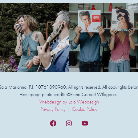
a Marianna, P.I. 10761890960. All rights reserved. All copyrights belongs
Homepage photo credits ©Elena Corbari Wildgoose.
Webdesign by Laio Webdesign
Privacy Policy
|
Cookie Policy