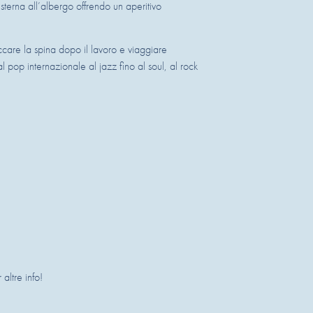
esterna all’albergo offrendo un aperitivo
accare la spina dopo il lavoro e viaggiare
l pop internazionale al jazz fino al soul, al rock
altre info!