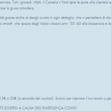
nnaio. Tutti i giovedì, infatti, il Camelia’s Yard apre le porte alla clientela 
rare la giusta atmosfera.
ittà grazie anche al design curato in ogni dettaglio, che vi permetterà di st
rio smooth, che spazia dagli Italian classics anni ‘50-’60 alla bossanova e da
5€ o 20€ (a seconda del cocktail). Scrivici per riservare il tuo tavolo o per 
 SOSPESI A CAUSA DELL’EMERGENZA COVID!