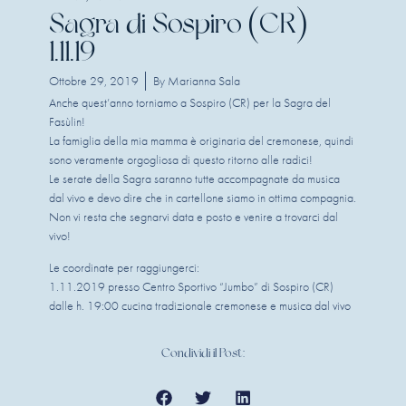
Sagra di Sospiro (CR)
1.11.19
Ottobre 29, 2019
By
Marianna Sala
Anche quest’anno torniamo a Sospiro (CR) per la Sagra del
Fasùlin!
La famiglia della mia mamma è originaria del cremonese, quindi
sono veramente orgogliosa di questo ritorno alle radici!
Le serate della Sagra saranno tutte accompagnate da musica
dal vivo e devo dire che in cartellone siamo in ottima compagnia.
Non vi resta che segnarvi data e posto e venire a trovarci dal
vivo!
Le coordinate per raggiungerci:
1.11.2019 presso Centro Sportivo “Jumbo” di Sospiro (CR)
dalle h. 19:00 cucina tradizionale cremonese e musica dal vivo
Condividi il Post: