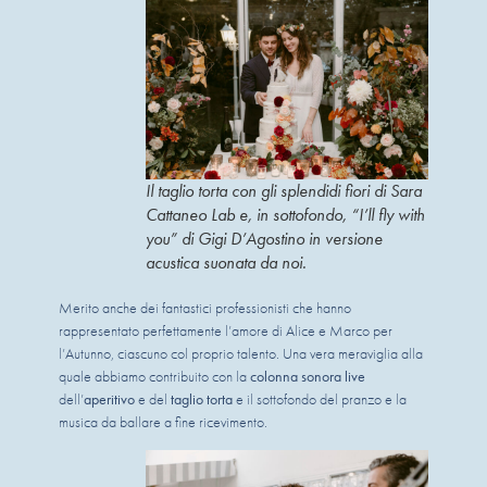
Il taglio torta con gli splendidi fiori di Sara
Cattaneo Lab e, in sottofondo, “I’ll fly with
you” di Gigi D’Agostino in versione
acustica suonata da noi.
Merito anche dei fantastici professionisti che hanno
rappresentato perfettamente l’amore di Alice e Marco per
l’Autunno, ciascuno col proprio talento. Una vera meraviglia alla
quale abbiamo contribuito con la
colonna sonora live
dell’
aperitivo
e del
taglio torta
e il sottofondo del pranzo e la
musica da ballare a fine ricevimento.