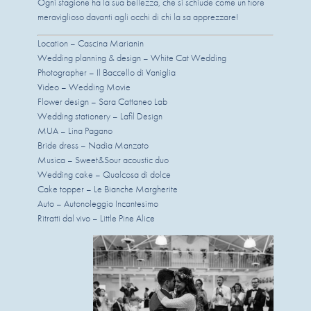
Ogni stagione ha la sua bellezza, che si schiude come un fiore
meraviglioso davanti agli occhi di chi la sa apprezzare!
Location – Cascina Marianin
Wedding planning & design – White Cat Wedding
Photographer – Il Baccello di Vaniglia
Video – Wedding Movie
Flower design – Sara Cattaneo Lab
Wedding stationery – Lafil Design
MUA – Lina Pagano
Bride dress – Nadia Manzato
Musica – Sweet&Sour acoustic duo
Wedding cake – Qualcosa di dolce
Cake topper – Le Bianche Margherite
Auto – Autonoleggio Incantesimo
Ritratti dal vivo – Little Pine Alice