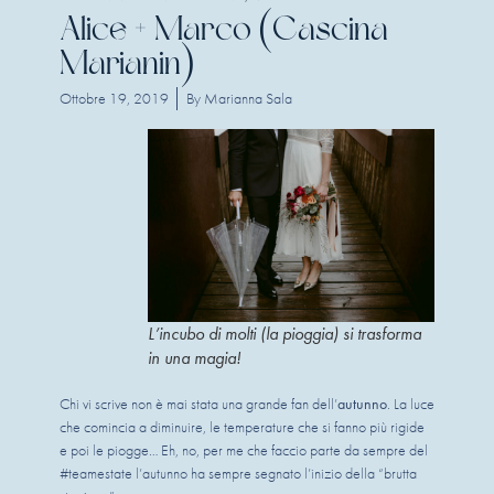
Alice + Marco (Cascina
Marianin)
Ottobre 19, 2019
By
Marianna Sala
L’incubo di molti (la pioggia) si trasforma
in una magia!
Chi vi scrive non è mai stata una grande fan dell’
autunno
. La luce
che comincia a diminuire, le temperature che si fanno più rigide
e poi le piogge… Eh, no, per me che faccio parte da sempre del
#teamestate l’autunno ha sempre segnato l’inizio della “brutta