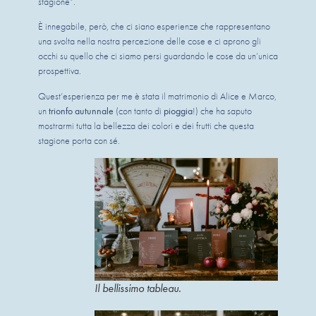
stagione”.
È innegabile, però, che ci siano esperienze che rappresentano
una svolta nella nostra percezione delle cose e ci aprono gli
occhi su quello che ci siamo persi guardando le cose da un’unica
prospettiva.
Quest’esperienza per me è stata il matrimonio di Alice e Marco,
un
trionfo autunnale
(con tanto di
pioggia
!) che ha saputo
mostrarmi tutta la bellezza dei colori e dei frutti che questa
stagione porta con sé.
Il bellissimo tableau.